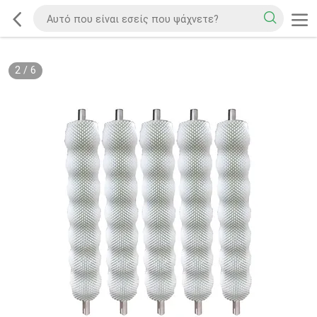
2
/
6