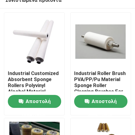
Industrial Customized
Industrial Roller Brush
Absorbent Sponge
PVA/PP/Pu Material
Rollers Polyvinyl
Sponge Roller
Alcohol Material
Cleaning Brushes For
Αρχική Σελίδα
Absorb Water Sponge
Glass Industry
Αποστολή
Αποστολή
Roller For Glass
Cleaning
Industry
ερώτησης
ερώτησης
Προϊόντα
Σχετικά με εμάς