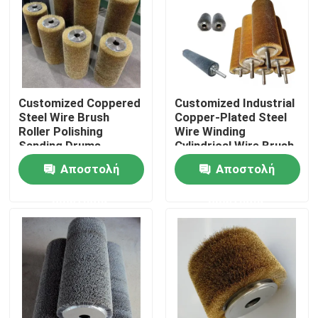
Γύρος εργοστασίων
Ποιοτικός έλεγχος
Customized Coppered
Customized Industrial
Steel Wire Brush
Copper-Plated Steel
επαφή
Roller Polishing
Wire Winding
Sanding Drums
Cylindrical Wire Brush
For Wood Texture
Αποστολή
Αποστολή
Processing
Ζητήστε ένα απόσπασμα
ερώτησης
ερώτησης
Βιομηχανική λωρίδα βούρτσας
Βιομηχανικές κυλινδρικές βούρτσες
Βιομηχανικές βούρτσες κυλίνδρων