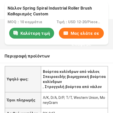
Νάιλον Spring Spiral Industrial Roller Brush
Καθαρισμός Custom
MOQ：10 κομμάτια
Τιμή：USD 12-20/Piece >=10 pieces
Καλύτερη τιμή
Μας ελάτε σε
επαφή με
Περιγραφή προϊόντων
Βούρτσα κυλίνδρων από νάιλον
,
Σπειροειδής βιομηχανική βούρτσα
Υψηλό φως:
κυλίνδρων
,
Στρογγυλή βούρτσα από νάιλον
Λ/Κ, D/A, D/P, T/T, Western Union, Mo
Όροι πληρωμής
neyGram