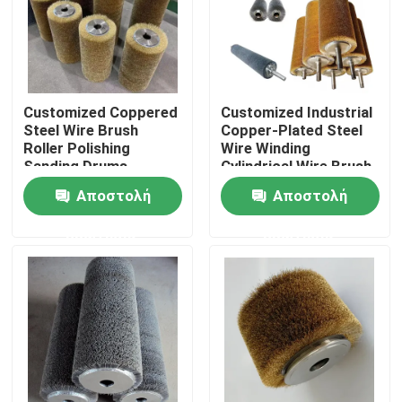
Γύρος εργοστασίων
Ποιοτικός έλεγχος
Customized Coppered
Customized Industrial
Steel Wire Brush
Copper-Plated Steel
Roller Polishing
Wire Winding
επαφή
Sanding Drums
Cylindrical Wire Brush
For Wood Texture
Αποστολή
Αποστολή
Processing
Ζητήστε ένα απόσπασμα
ερώτησης
ερώτησης
Βιομηχανική λωρίδα βούρτσας
Βιομηχανικές κυλινδρικές βούρτσες
Βιομηχανικές βούρτσες κυλίνδρων