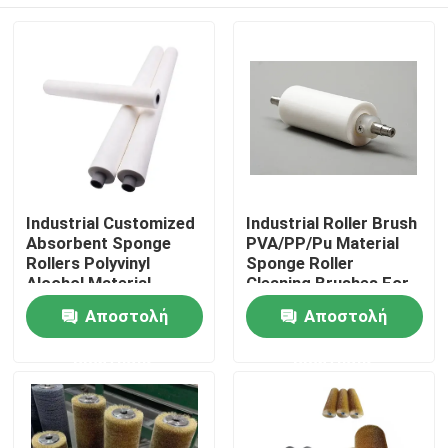
Industrial Customized
Industrial Roller Brush
Absorbent Sponge
PVA/PP/Pu Material
Rollers Polyvinyl
Sponge Roller
Alcohol Material
Cleaning Brushes For
Absorb Water Sponge
Glass Industry
Αρχική Σελίδα
Αποστολή
Αποστολή
Roller For Glass
Cleaning
Industry
ερώτησης
ερώτησης
Προϊόντα
Σχετικά με εμάς