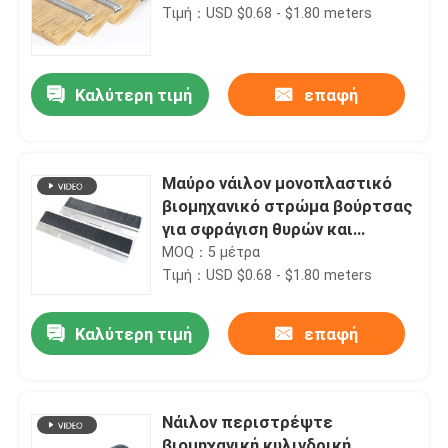
Τιμή：USD $0.68 - $1.80 meters
Καλύτερη τιμή
επαφή
Μαύρο νάιλον μονοπλαστικό
βιομηχανικό στρώμα βούρτσας
για σφράγιση θυρών και
παραθύρων ISO9001
MOQ：5 μέτρα
Τιμή：USD $0.68 - $1.80 meters
Καλύτερη τιμή
επαφή
Νάιλον περιστρέψτε
βιομηχανική κυλινδρική