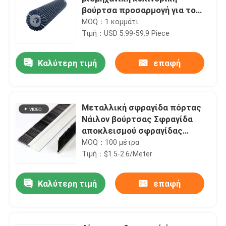
βούρτσα προσαρμογή για το
καθαρισμό γυάλισμα
MOQ：1 κομμάτι
Τιμή：USD 5.99-59.9 Piece
Καλύτερη τιμή
επαφή
Μεταλλική σφραγίδα πόρτας
Νάιλον βούρτσας Σφραγίδα
αποκλεισμού σφραγίδας
βούρτσας πτερύγιας
MOQ：100 μέτρα
Weatherstripping
Τιμή：$1.5-2.6/Meter
Καλύτερη τιμή
επαφή