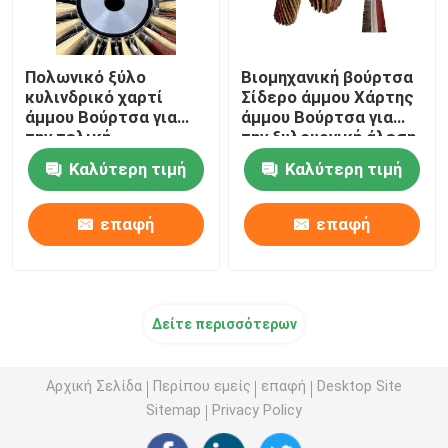
Πολωνικό ξύλο
Βιομηχανική βούρτσα
κυλινδρικό χαρτί
Σίδερο άμμου Χάρτης
άμμου Βούρτσα για
άμμου Βούρτσα για
την τελική
την ξυλουργική άλεση
επεξεργασία της
Καλύτερη τιμή
Καλύτερη τιμή
μεταλλικής
επιφάνειας
επαφή
επαφή
Δείτε περισσότερων
Αρχική Σελίδα
Περίπου εμείς
επαφή
Desktop Site
Sitemap
Privacy Policy