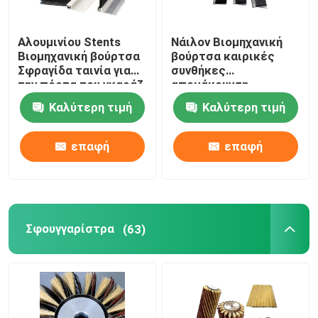
κυλινδρικών
κυλινδρικών
κυλινδρικών
Αλουμινίου Stents
Νάιλον Βιομηχανική
κυλινδρικών
Βιομηχανική βούρτσα
βούρτσα καιρικές
κυλινδρικών
Σφραγίδα ταινία για
συνθήκες
κυλινδρικών
την πόρτα του γκαράζ
απομάκρυνση
κυλινδρικών
Νάιλον βέλος
απορροής
Καλύτερη τιμή
Καλύτερη τιμή
κυλινδρικών
αποκλειστικό στενή
κυλινδρικών
σφραγίδα
κυλινδρικών
επαφή
επαφή
κυλινδρικών
κυλινδρικών
κυλινδρικών
κυλινδρικών
κυλινδρικών
κυλινδρικών
Σφουγγαρίστρα
(63)
κυλινδρικών
κυλινδρικών
κυλινδρικών
κυλινδρικών κυλινδρι