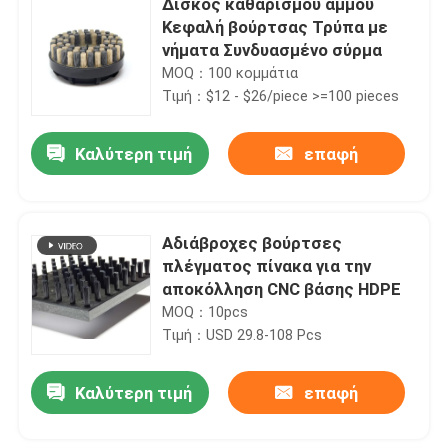
Δίσκος καθαρισμού άμμου
Κεφαλή βούρτσας Τρύπα με
νήματα Συνδυασμένο σύρμα
MOQ：100 κομμάτια
Τιμή：$12 - $26/piece >=100 pieces
Καλύτερη τιμή
επαφή
Αδιάβροχες βούρτσες
πλέγματος πίνακα για την
αποκόλληση CNC βάσης HDPE
MOQ：10pcs
Τιμή：USD 29.8-108 Pcs
Καλύτερη τιμή
επαφή