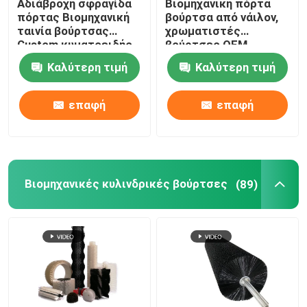
Αδιάβροχη σφραγίδα
Βιομηχανική πόρτα
πόρτας Βιομηχανική
βούρτσα από νάιλον,
ταινία βούρτσας
χρωματιστές
Χτένισμα Web Spreader
Custom κυματοειδής
βούρτσες OEM
νάιλον
Καλύτερη τιμή
Καλύτερη τιμή
Προσαρμοσμένες βιομηχανικές βούρτσες
επαφή
επαφή
Βιομηχανικές κυλινδρικές βούρτσες
(89)