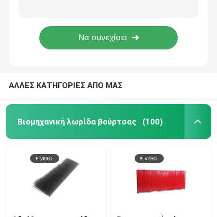
Βιομηχανικές κυλινδρικές κυλινδρικές βούρτσες μεταφοράς νάιλον για καθαρισμό φρούτων
Πολυπροπυλένιο Βιομηχανική κυλινδρική βούρτσα μεταγωγική ζώνη καθαρισμού ODM
Τρίχωμα σφραγίδας βούρτσας
ODM Μασάζ Σώματος Ξύρισμα αυτόματη αγελάδα βούρτσα swing για την αγροτική εκμετάλλευση
Ηλεκτρικό PLC βοοειδές ξύσιμο βούρτσα τρίψιμο για το σώμα της αγελάδας μασάζ
Σφουγγαρίστρα
ΑΛΛΕΣ ΚΑΤΗΓΟΡΙΕΣ ΑΠΟ ΜΑΣ
Βούρτσες πλέγματος
Βούρτσα ξύσης αγελάδας
Βιομηχανική λωρίδα βούρτσας
(100)
Αβραστική βούρτσα για τροχούς από νάιλον
Τεχνική βούρτσα
Στυλοειδής πινέλα