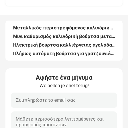
Μίνι καθαρισμός κυλινδρική βούρτσα μεταγωγική κυλινδρική βούρτσα για κάρτες πόκερ κατασκευής μηχανή
Ηλεκτρική βούρτσα καλλιέργειας αγελάδας Σκουπτήρας σώματος αυτόματος 60KG
Γύρος εργοστασίων
Πλήρως αυτόματη βούρτσα για γρατζουνιές από νάιλον, εύκολο να κουνιέται 14 κιλά
Προσαρμοσμένα βιομηχανικά βούρτσες κυλίνδρων
Ποιοτικός έλεγχος
Βούρτσες καθαρισμού κυλινδρικών με βούρτσα από νάιλον για βιομηχανικές χρήσεις
Εργατικές βούρτσες κυλινδρικής βούρτσας ODM
επαφή
Προσαρμοσμένη Βιομηχανική κυλινδρική βούρτσα Φρούτα λαχανικά Καθαρισμός ζώνης πατάτας
Βιομηχανική κυλινδρική βούρτσα με κυλινδρικό μέταλλο μικροϊνών για την αποτρίχωση μεταγωγικών
Ζητήστε ένα απόσπασμα
Μεταλλικός άξονας βιομηχανική βούρτσα κυλίνδρων νάιλον νήματος ανθεκτικό στην φθορά για καθαρισμό
Αφήστε ένα μήνυμα
Σημεία για την παραγωγή υλικών για την παραγωγή υλικών για την παραγωγή καυσίμων
We bellen je snel terug!
Βιομηχανική λωρίδα βούρτσας
Φρούτα λαχανικά Βιομηχανικές βούρτσες κυλίνδρων περιστροφικές βούρτσες μεταφορικές ζώνες καθαριστικά
Κωνκώδης αγροτική αγελάδα ξύσιμο βούρτσα Μασάζ σώματος για φαγούρα
PP Δερματικό Δερματικό Δερματικό Δερματικό Δερματικό 50KG
Βιομηχανικές κυλινδρικές βούρτσες
Αυτοματοποιημένη ηλεκτρική βούρτσα καλλιέργειας βοοειδών
Καθαριστικά ζώνης μεταφοράς κυλινδρικών κυλινδρικών κυλινδρικών κυλίνδρων
Βιομηχανικές βούρτσες κυλίνδρων