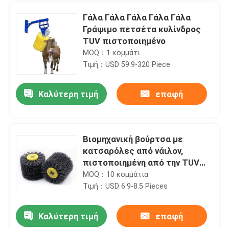
Γάλα Γάλα Γάλα Γάλα Γάλα
Γράψιμο πετσέτα κυλίνδρος
TUV πιστοποιημένο
MOQ：1 κομμάτι
Τιμή：USD 59.9-320 Piece
Καλύτερη τιμή
επαφή
Βιομηχανική βούρτσα με
κατσαρόλες από νάιλον,
Αρχική Σελίδα
πιστοποιημένη από την TUV
για απολύμανση
MOQ：10 κομμάτια
Τιμή：USD 6.9-8.5 Pieces
Προϊόντα
Καλύτερη τιμή
επαφή
Μεταλλικός περιστρεφόμενος κυλινδρικός κυλινδρικός κυλίνδρος βούρτσας για καθαρισμό μεταγωγικής ζώνης
Σχετικά με εμάς