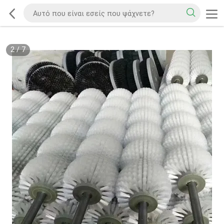
2
/
7