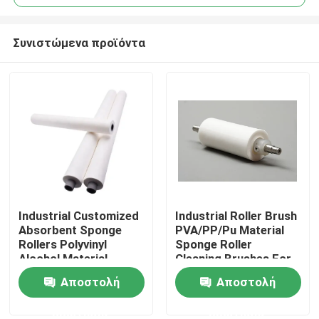
Συνιστώμενα προϊόντα
Industrial Customized
Industrial Roller Brush
Αρχική Σελίδα
Absorbent Sponge
PVA/PP/Pu Material
Rollers Polyvinyl
Sponge Roller
Alcohol Material
Cleaning Brushes For
Προϊόντα
Absorb Water Sponge
Glass Industry
Αποστολή
Αποστολή
Roller For Glass
Cleaning
Industry
ερώτησης
ερώτησης
Σχετικά με εμάς