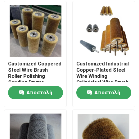
Γύρος εργοστασίων
Ποιοτικός έλεγχος
επαφή
Customized Coppered
Customized Industrial
Steel Wire Brush
Copper-Plated Steel
Roller Polishing
Wire Winding
Ζητήστε ένα απόσπασμα
Sanding Drums
Cylindrical Wire Brush
For Wood Texture
Αποστολή
Αποστολή
Processing
Βιομηχανική λωρίδα βούρτσας
ερώτησης
ερώτησης
Βιομηχανικές κυλινδρικές βούρτσες
Βιομηχανικές βούρτσες κυλίνδρων