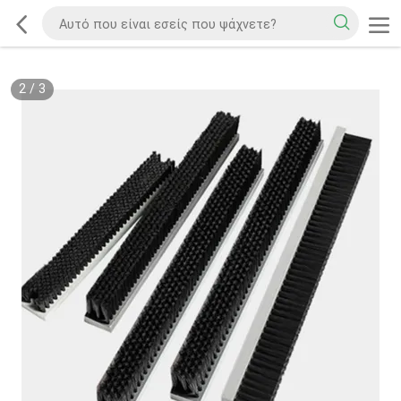
2
/
3