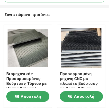
Συνιστώμενα προϊόντα
Βιομηχανικές
Προσαρμοσμένη
Αρχική Σελίδα
Προσαρμοσμένες
μηχανή CNC με
Βούρτσες Τόρνου με
πλακέτα βούρτσας
Πλάκα Χαλκού/
με βάση PVC και
Προϊόντα
Χάλυβα για τη
βούρτσους νάιλον
Αποστολή
Αποστολή
Βιομηχανία
Κλωστοϋφαντουργίας
ερώτησης
ερώτησης
Σχετικά με εμάς
και Εκτύπωσης