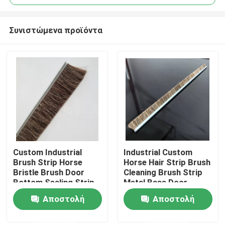
Συνιστώμενα προϊόντα
Custom Industrial
Industrial Custom
Αρχική Σελίδα
Brush Strip Horse
Horse Hair Strip Brush
Bristle Brush Door
Cleaning Brush Strip
Bottom Sealing Strip
Metal Base Door
Προϊόντα
Brush For
Sweep Brush Horse
Αποστολή
Αποστολή
Sealing/Cleaning/Dust
Hair Strip Brush
Removal
ερώτησης
ερώτησης
Σχετικά με εμάς