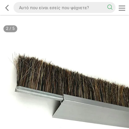
2
/
5