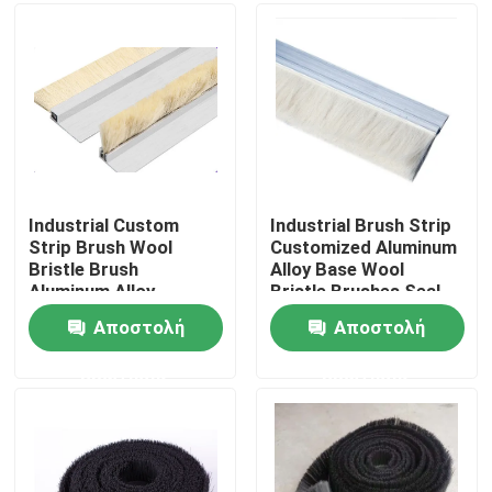
Γύρος εργοστασίων
Ποιοτικός έλεγχος
επαφή
Industrial Custom
Industrial Brush Strip
Strip Brush Wool
Customized Aluminum
Bristle Brush
Alloy Base Wool
Ζητήστε ένα απόσπασμα
Aluminum Alloy
Bristle Brushes Seal
Bracket Strip Brush
Strip Brush
Αποστολή
Αποστολή
Cleaning Brush Strip
Βιομηχανική λωρίδα βούρτσας
ερώτησης
ερώτησης
Βιομηχανικές κυλινδρικές βούρτσες
Βιομηχανικές βούρτσες κυλίνδρων