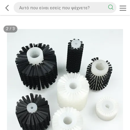
2
/
3