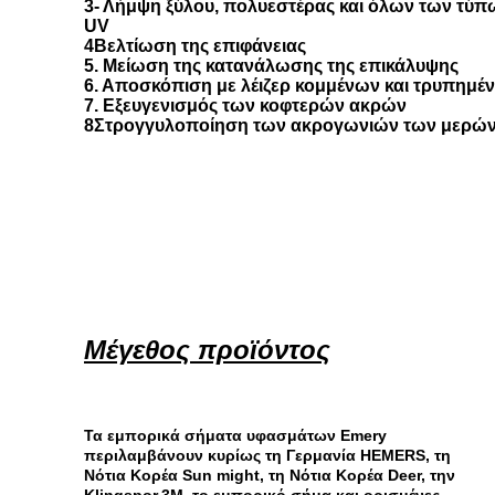
3- Λήμψη ξύλου, πολυεστέρας και όλων των τύ
UV
4Βελτίωση της επιφάνειας
5. Μείωση της κατανάλωσης της επικάλυψης
6. Αποσκόπιση με λέιζερ κομμένων και τρυπημ
7. Εξευγενισμός των κοφτερών ακρών
8Στρογγυλοποίηση των ακρογωνιών των μερών
Μέγεθος προϊόντος
Τα εμπορικά σήματα υφασμάτων Emery
περιλαμβάνουν κυρίως τη Γερμανία HEMERS, τη
Νότια Κορέα Sun might, τη Νότια Κορέα Deer, την