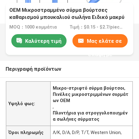
OEM Μικροστραμμένο σύρμα βούρτσες
καθαρισμού μπουκαλιού σωλήνα Ειδικό μακρύ
λαβή
MOQ：1000 κομμάτια
Τιμή：$0.15 - $2.7/piece >=1000 pieces
Καλύτερη τιμή
Μας ελάτε σε
επαφή με
Περιγραφή προϊόντων
Μικρο-στριφτό σύρμα βούρτσοι
,
Πινέλες μικροστριμμένων συρμάτ
ων OEM
Υψηλό φως:
,
Πλυντήρια για στρογγυλοποιημέν
α σωλήνες σύρματος
Όροι πληρωμής
Λ/Κ, D/A, D/P, T/T, Western Union,