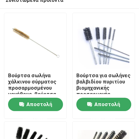
Βούρτσα σωλήνα
Βούρτσα για σωλήνες
χάλκινου σύρματος
βαλβιδίου πυριτίου
προσαρμοσμένου
βιομηχανικής
μεγέθους, βούρτσα
προσαρμογής
Αρχική Σελίδα
από ανοξείδωτο
Αποστολή
Αποστολή
χάλυβα για
εσωτερικό
ερώτησης
ερώτησης
Προϊόντα
καθαρισμό σωλήνων
Σχετικά με εμάς