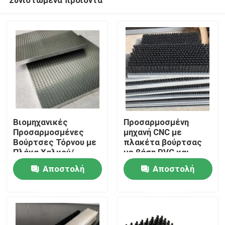
Βιομηχανικές
Προσαρμοσμένη
Προσαρμοσμένες
μηχανή CNC με
Βούρτσες Τόρνου με
πλακέτα βούρτσας
Πλάκα Χαλκού/
με βάση PVC και
Αρχική Σελίδα
Χάλυβα για τη
βούρτσους νάιλον
Αποστολή
Αποστολή
Βιομηχανία
Κλωστοϋφαντουργίας
ερώτησης
ερώτησης
Προϊόντα
και Εκτύπωσης
Σχετικά με εμάς