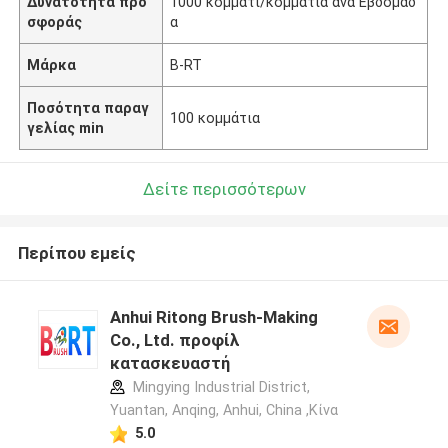
Δυνατότητα προ
1000 κομμάτι/κομμάτια ανά Εβδομάδ
σφοράς
α
Μάρκα
B-RT
Ποσότητα παραγ
100 κομμάτια
γελίας min
Δείτε περισσότερων
Περίπου εμείς
Anhui Ritong Brush-Making
Co., Ltd. προφίλ
κατασκευαστή
Mingying Industrial District,
Yuantan, Anqing, Anhui, China ,Κίνα
5.0