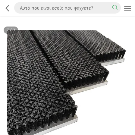
2
/
7