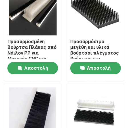
Γύρος εργοστασίων
Ποιοτικός έλεγχος
Προσαρμοσμένη
Προσαρμόσιμα
Βούρτσα Πλάκας από
μεγέθη και υλικά
επαφή
Νάιλον PP για
βούρτσοι πλέγματος
Μηχανές CNC και
βούρτσοι για
Καθαρισμό
βιομηχανική
Αποστολή
Αποστολή
φινίρισμα ξύλου
Ζητήστε ένα απόσπασμα
ερώτησης
ερώτησης
Βιομηχανική λωρίδα βούρτσας
Βιομηχανικές κυλινδρικές βούρτσες
Βιομηχανικές βούρτσες κυλίνδρων