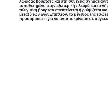
λωρίδας βούρτσες και στη συνέχεια σχηματίζοντα
τοποθετημένο στην εξωτερική πλευρά και τα νήμ
τυλιγμένη βούρτσα επεκτείνεται ή ρυθμίζεται γι
μεταξύ των ινώνΕπιπλέον, το μέγεθος της εσωτε
προσαρμοστεί για να ανταποκρίνεται σε συγκεκ