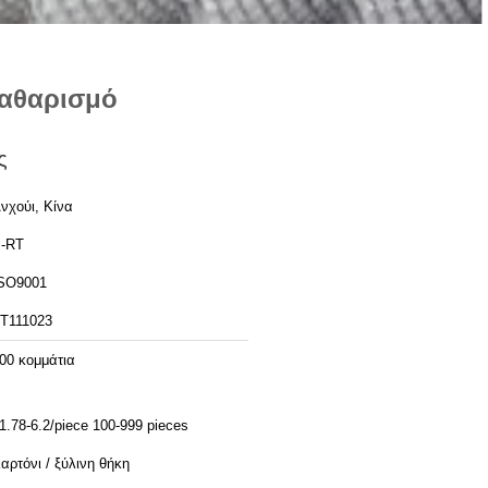
καθαρισμό
ς
νχούι, Κίνα
-RT
SO9001
Τ111023
00 κομμάτια
1.78-6.2/piece 100-999 pieces
αρτόνι / ξύλινη θήκη