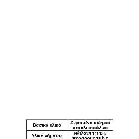
Ζυγισμένο σίδηρο/
Βασικό υλικό
ατσάλι ατσάλινο
Νάιλον/PP/PBT/
Υλικό νήματος
προσαρμοσμένο