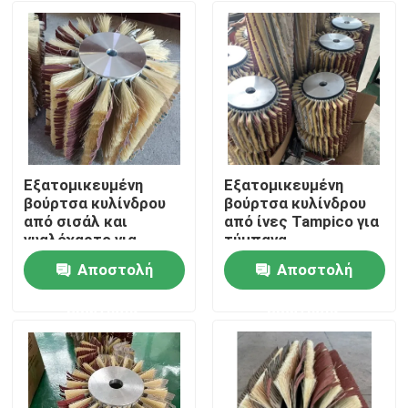
Εξατομικευμένη
Εξατομικευμένη
βούρτσα κυλίνδρου
βούρτσα κυλίνδρου
από σισάλ και
από ίνες Tampico για
γυαλόχαρτο για
τύμπανα
ξυλουργική και
γυαλόχαρτου
Αποστολή
Αποστολή
στίλβωση μετάλλων
Αρχική Σελίδα
ερώτησης
ερώτησης
Προϊόντα
Σχετικά με εμάς