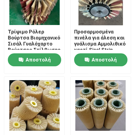
Γύρος εργοστασίων
Τρίψιμο Ρόλερ
Προσαρμοσμένα
Ποιοτικός έλεγχος
Βούρτσα Βιομηχανικό
πινέλα για άλεση και
Σισάλ Γυαλόχαρτο
γυάλισμα Αμμολιθικό
Βούρτσες Στίλβωσης
χαρτί Sisal Strip
επαφή
Ξύλου
Brush γυάλισμα
Αποστολή
Αποστολή
κυλίνδρων για το
πινέλο
ερώτησης
ερώτησης
Ζητήστε ένα απόσπασμα
Βιομηχανική λωρίδα βούρτσας
Βιομηχανικές κυλινδρικές βούρτσες
Βιομηχανικές βούρτσες κυλίνδρων