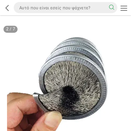
2
/
7