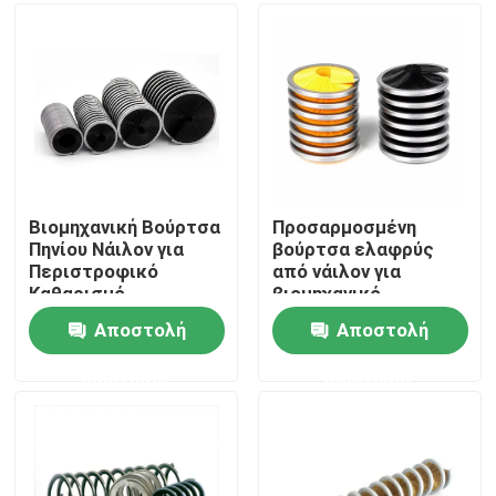
Γύρος εργοστασίων
Ποιοτικός έλεγχος
επαφή
Βιομηχανική Βούρτσα
Προσαρμοσμένη
Πηνίου Νάιλον για
βούρτσα ελαφρύς
Περιστροφικό
από νάιλον για
Ζητήστε ένα απόσπασμα
Καθαρισμό
βιομηχανικό
Προσαρμόσιμα
καθαρισμό
Αποστολή
Αποστολή
Μεγέθη
Βιομηχανική λωρίδα βούρτσας
ερώτησης
ερώτησης
Βιομηχανικές κυλινδρικές βούρτσες
Βιομηχανικές βούρτσες κυλίνδρων