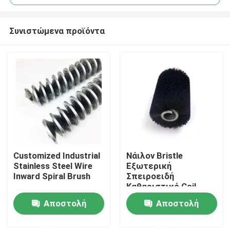
Συνιστώμενα προϊόντα
Customized Industrial
Νάιλον Bristle
Αρχική Σελίδα
Stainless Steel Wire
Εξωτερική
Inward Spiral Brush
Σπειροειδή
Καθαριστικό Coil
Προϊόντα
Roller Brush Wound
Αποστολή
Αποστολή
Spring Brush
ερώτησης
ερώτησης
Σχετικά με εμάς