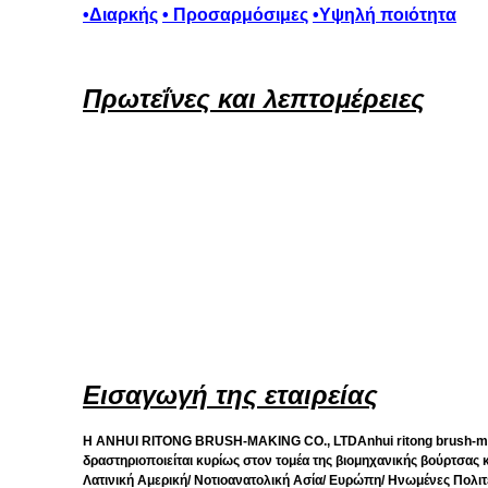
•
Διαρκής
• Προσαρμόσιμες
•Υψηλή ποιότητα
Πρωτεΐνες και λεπτομέρειες
Εισαγωγή της εταιρείας
Η ANHUI RITONG BRUSH-MAKING CO., LTDAnhui ritong brush-makin
δραστηριοποιείται κυρίως στον τομέα της βιομηχανικής βούρτσας κ
Λατινική Αμερική/ Νοτιοανατολική Ασία/ Ευρώπη/ Ηνωμένες Πολιτε