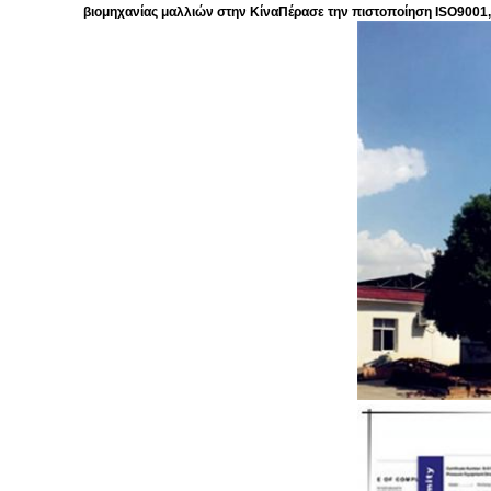
βιομηχανίας μαλλιών στην ΚίναΠέρασε την πιστοποίηση ISO9001, κ