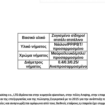
Ζυγισμένο σίδηρο/
Βασικό υλικό
ατσάλι ατσάλινο
Νάιλον/PP/PBT/
Υλικό νήματος
προσαρμοσμένο
Μαύρο/λευκό/μπλε/
Χρώμα νήματος
προσαρμοσμένο
Διάμετρος
0.4/0.3/0.25/
νήματος
Αναπροσαρμοσμένο
g co., LTD.Βρίσκεται στην κομητεία qianshan, στην πόλη Anqing, στην επαρχ
αι της επεξεργασίας και της πώλησης.Συγκριτικά με το 2015 για την ανάπτυξη το
ίες και αναγνωρίζεται ομόφωνα από τους διεθνείς εταίρους.η εταιρεία έχει συμ