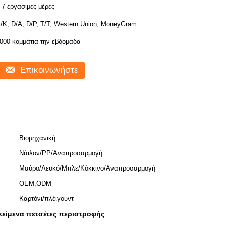
-7 εργάσιμες μέρες
/Κ, D/A, D/P, T/T, Western Union, MoneyGram
000 κομμάτια την εβδομάδα
Επικοινωνήστε
Βιομηχανική
Νάιλον/PP/Αναπροσαρμογή
Μαύρο/Λευκό/Μπλε/Κόκκινο/Αναπροσαρμογή
OEM,ODM
Καρτόνι/πλέιγουντ
κείμενα πετσέτες περιστροφής