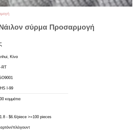
ρμογή
α Νάιλον σύρμα Προσαρμογή
ς
nhui, Κίνα
-RT
SO9001
HS I-99
00 κομμάτια
1.8 - $6.6/piece >=100 pieces
αρτόνι/πλέιγουντ