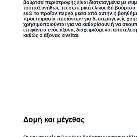
βούρτσα περιστροφής είναι διατεταγμένα με συ
τρόποΣυνήθως, η εσωτερική ελικοειδή βούρτσα 
ενώ το προϊόν περνά μέσα από αυτήν.ή βοηθήμα
προετοιμασία προϊόντων για δευτερογενείς χρήσ
χρησιμοποιούνται για να καθαρίσουν ή να σκουπ
επιφάνεια ενός άξονα, διαχειριζόμενοι αποτελεσ
καθώς ο άξονας κινείται.
Δομή και μέγεθος