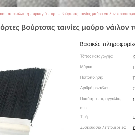
mm αυτοκόλλητη πυρκαγιά πόρτες βούρτσας ταινίες μαύρο νάιλον προσαρμ
όρτες βούρτσας ταινίες μαύρο νάιλον
Βασικές πληροφορίε
Τόπος καταγωγής:
Κ
Μάρκα:
Πιστοποίηση:
Αριθμό μοντέλου:
Σ
Ποσότητα παραγγελίας
1
min:
Τιμή:
U
Συσκευασία λεπτομέρειες:
Σ