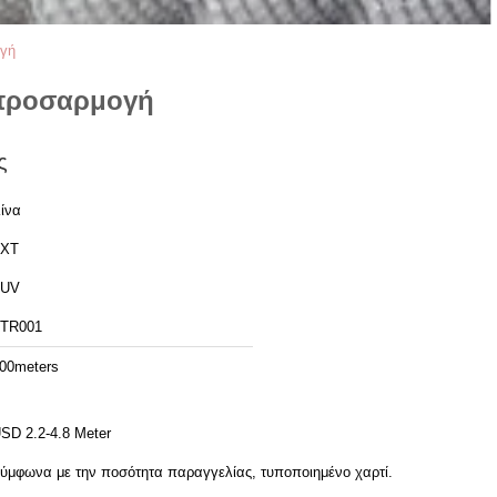
ογή
 προσαρμογή
ς
ίνα
TXT
TUV
ΤR001
00meters
SD 2.2-4.8 Meter
ύμφωνα με την ποσότητα παραγγελίας, τυποποιημένο χαρτί.