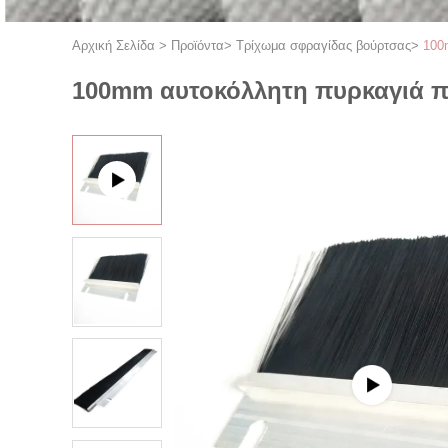
Αρχική Σελίδα
>
Προϊόντα
>
Τρίχωμα σφραγίδας βούρτσας
>
100
100mm αυτοκόλλητη πυρκαγιά π